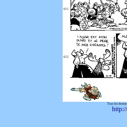
611
612
Tous les dessin
http: