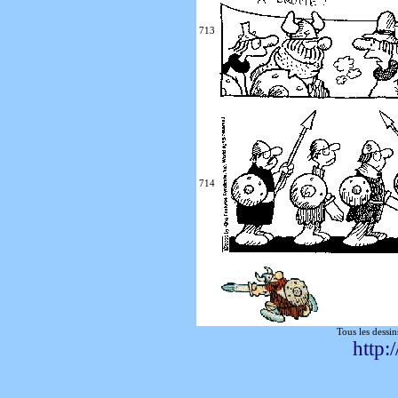
713
714
Tous les dessin
http: