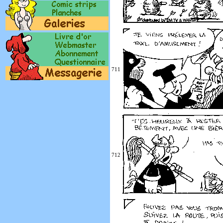
711
712