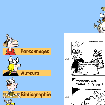
751
752