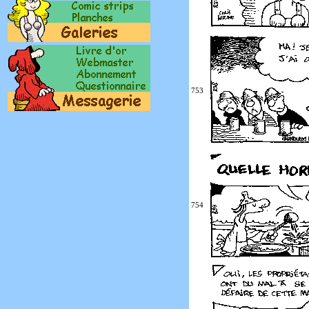
753
754