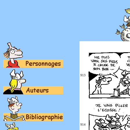
913
914