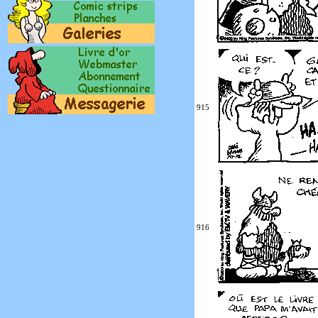
915
916