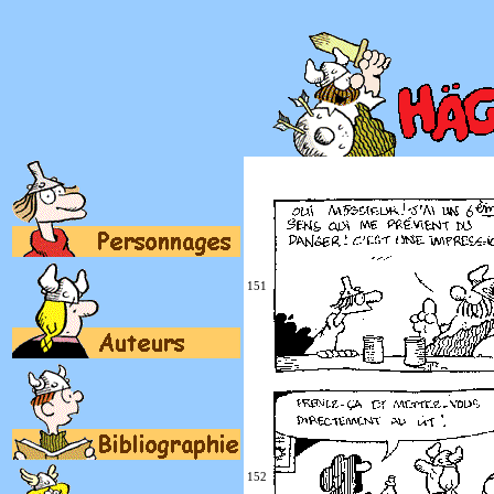
151
152