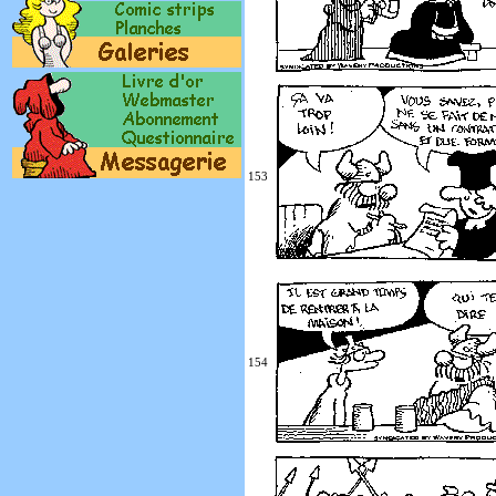
153
154