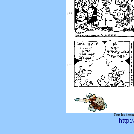
155
156
Tous les dessin
http: