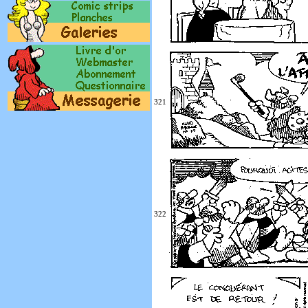
321
322