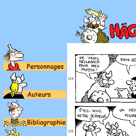
319
320