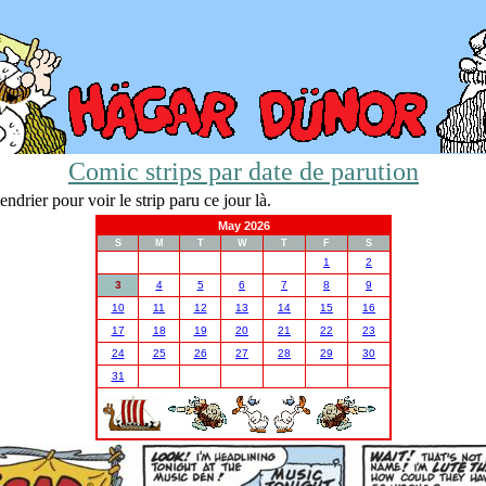
Comic strips par date de parution
ndrier pour voir le strip paru ce jour là.
May 2026
S
M
T
W
T
F
S
1
2
3
4
5
6
7
8
9
10
11
12
13
14
15
16
17
18
19
20
21
22
23
24
25
26
27
28
29
30
31