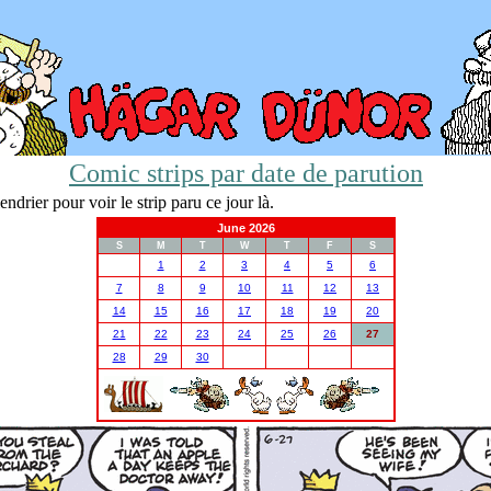
Comic strips par date de parution
ndrier pour voir le strip paru ce jour là.
June 2026
S
M
T
W
T
F
S
1
2
3
4
5
6
7
8
9
10
11
12
13
14
15
16
17
18
19
20
21
22
23
24
25
26
27
28
29
30